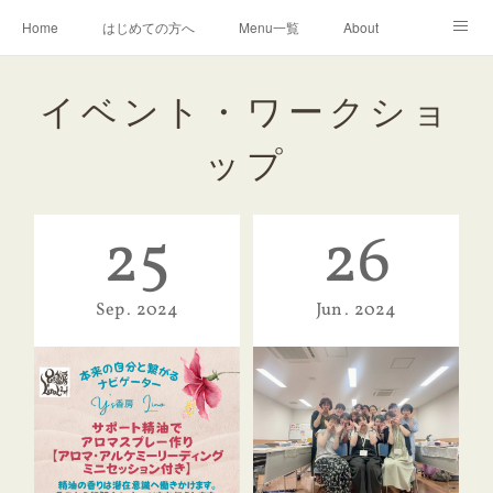
Home
はじめての方へ
Menu一覧
About
Profile
お知らせ(7/25更新)
ご予約フォーム
イベント・ワークショ
アニマルコミュニケーションメール鑑定お申込フォーム
アメブロ
お問い合わせ
ップ
Access
25
26
Sep
2024
Jun
2024