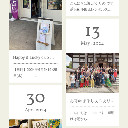
こんにちは🌺Lino(りの)です
🌈✨🐬 小田原レンタルス…
13
May
2024
Happy & Lucky club セッションDay⭐︎6月
【日時】2024年6月5･19･25
日(水) …
30
お寺deまるしぇ♡ありがとうございました♪
Apr
2024
こんにちは。Linoです。週明
けは朝から…