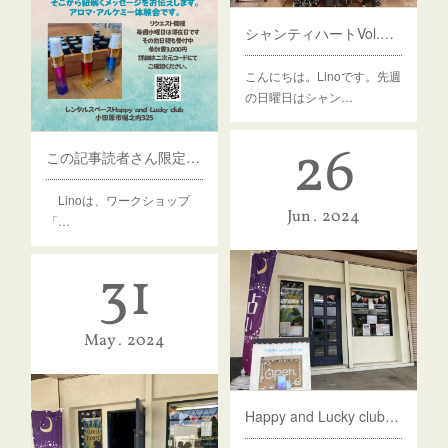
シャンティハートVol.20⭐︎ありがとうございました
こんにちは。Linoです。先週
の日曜日はシャン…
26
この記事読者さん限定のお知らせ
Linoは、ワークショップ
Jun
2024
「…
31
May
2024
Happy and Lucky club滞在日&イベント定期開催のお知らせ