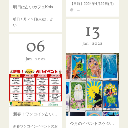
【日時】2024年4月29日(月)
明日は占いカフェKeishi滞在です🌺
㊗️ …
明日１月２５日(火)は、占
13
い…
06
Jan
2022
Jan
2022
新春！ワンコイン占いイベントのお知らせ☆
今月のイベントスケジュール☆
新春ワンコインイベントのお