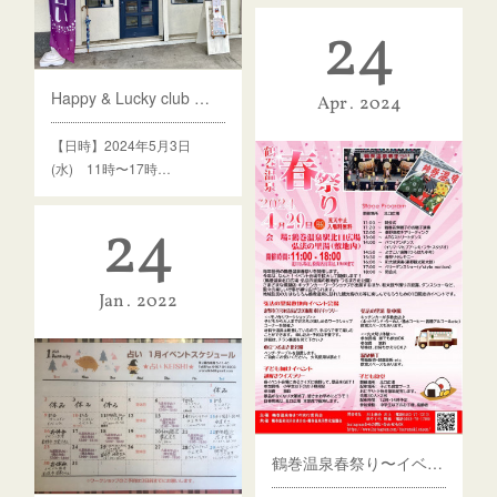
24
Happy & Lucky club セッションDay⭐︎5月
Apr
2024
【日時】2024年5月3日
(水) 11時〜17時…
24
Jan
2022
鶴巻温泉春祭り〜イベントのご案内〜